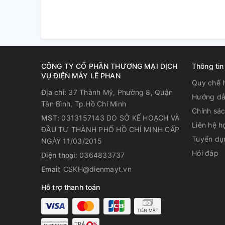
CÔNG TY CỔ PHẦN THƯƠNG MẠI DỊCH
Thông tin
VỤ ĐIỆN MÁY LÊ PHAN
Quy chế 
Địa chỉ:
37 Thành Mỹ, Phường 8, Quận
Hướng dẫ
Lưới lọc cặn giúp nước rót ra l
Tân Bình, Tp.Hồ Chí Minh
Chính sá
MST:
0313157143 DO SỞ KẾ HOẠCH VÀ
lắp dễ dàng để vệ sinh
Liên hệ h
ĐẦU TƯ THÀNH PHỐ HỒ CHÍ MINH CẤP
Tuyển dụ
Xem thêm: Ưu điểm của lưới lọc cặn
NGÀY 11/03/2015
Hỏi đáp
Điện thoại:
0364833737
Email:
CSKH@dienmayt.vn
Hỗ trợ thanh toán