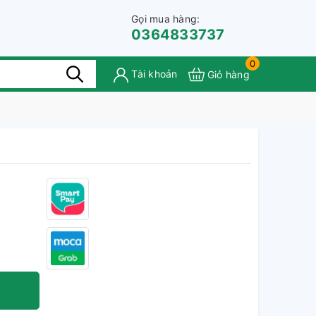
Gọi mua hàng:
0364833737
0
Tài khoản
Giỏ hàng