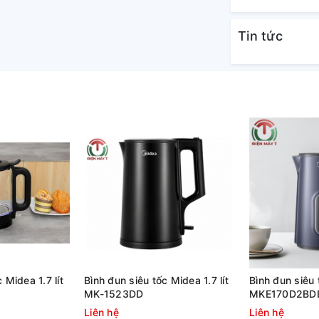
Tin tức
ực nước tiện dụng
t nhu cầu nước nóng cho 3 - 4 người sử dụng
àng theo dõi lượng nước có trong bình.
 Midea 1.7 lít
Bình đun siêu tốc Midea 1.7 lít
Bình đun siêu 
MK-1523DD
MKE170D2BD
Liên hệ
Liên hệ