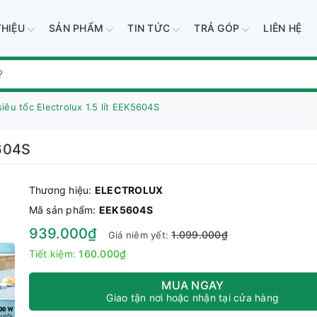
THIỆU
SẢN PHẨM
TIN TỨC
TRẢ GÓP
LIÊN HỆ
siêu tốc Electrolux 1.5 lít EEK5604S
5604S
Thương hiệu:
ELECTROLUX
Mã sản phẩm:
EEK5604S
939.000₫
1.099.000₫
Giá niêm yết:
Tiết kiệm:
160.000₫
MUA NGAY
Giao tận nơi hoặc nhận tại cửa hàng