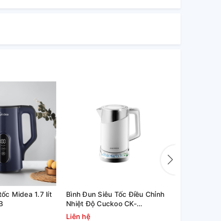
tốc Midea 1.7 lít
Bình Đun Siêu Tốc Điều Chỉnh
Ấm siêu tố
B
Nhiệt Độ Cuckoo CK-
dung tích 1
A170T/WHVNCV – 1.7 Lít
Liên hệ
Liên hệ