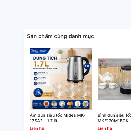
Dung tích 1.5 lít, cửa sổ đo m
Bình đun siêu tốc với cỡ dung tích này, đáp ứng tố
để pha trà, cà phê, pha sữa hay nấu mì gói.
Sản phẩm cùng danh mục
Cửa sổ đo mực nước thiết kế trong suốt để bạn dễ d
Ấm đun siêu tốc Midea MK-
Bình đun siêu tốc
17SA2 - 1.7 lít
MKE170M1BGK
Liên hệ
Liên hệ