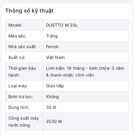
THANH ANODE MG LỚN
Thông số kỹ thuật
Mg anode có tác dụng làm mềm nước, bảo vệ ruột bình và
cho chất lượng nước tốt hơn. Các chuyên gia của Ferroli đã
Model:
DUETTO M 30L
nghiên cứu và phát triển thanh anode Mg với kích thước lớn
hơn giúp chống ăn mòn và kéo dài tuổi thọ cho bình chứa
Màu sắc:
Trắng
Nhà sản xuất:
Ferroli
Xuất xứ:
Việt Nam
Thời gian bảo
Linh kiện: 18 tháng - bình chứa: 3 năm
VAN XẢ CẶN TIỆN ÍCH
hành:
& thanh nhiệt: vĩnh viễn
Việc vệ sinh bình sẽ trở nên dễ dàng hơn, người sử dụng có
Loại máy:
Gián tiếp
thể tự tháo van, xả cặn, sục rửa bình mà không cần phải gọi
dịch vụ sửa chữa.
Bơm trợ lực:
Không
Dung tích:
30 lít
Công suất máy
2500 W
nước nóng: