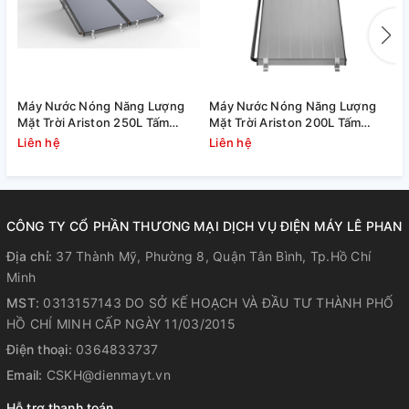
Máy Nước Nóng Năng Lượng
Máy Nước Nóng Năng Lượng
M
Mặt Trời Ariston 250L Tấm
Mặt Trời Ariston 200L Tấm
T
Phẳng Kairos Thermo DR-2
Phẳng Kairos Thermo DR-2
Liên hệ
Liên hệ
L
CÔNG TY CỔ PHẦN THƯƠNG MẠI DỊCH VỤ ĐIỆN MÁY LÊ PHAN
Địa chỉ:
37 Thành Mỹ, Phường 8, Quận Tân Bình, Tp.Hồ Chí
Minh
MST:
0313157143 DO SỞ KẾ HOẠCH VÀ ĐẦU TƯ THÀNH PHỐ
HỒ CHÍ MINH CẤP NGÀY 11/03/2015
Điện thoại:
0364833737
Email:
CSKH@dienmayt.vn
Hỗ trợ thanh toán