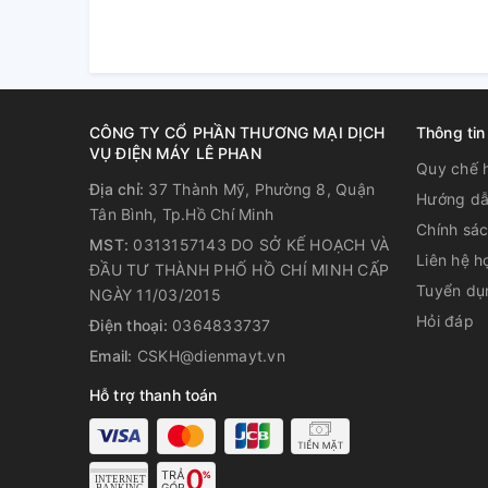
CÔNG TY CỔ PHẦN THƯƠNG MẠI DỊCH
Thông tin
VỤ ĐIỆN MÁY LÊ PHAN
Quy chế 
Địa chỉ:
37 Thành Mỹ, Phường 8, Quận
Hướng dẫ
Tân Bình, Tp.Hồ Chí Minh
Chính sá
MST:
0313157143 DO SỞ KẾ HOẠCH VÀ
Liên hệ h
ĐẦU TƯ THÀNH PHỐ HỒ CHÍ MINH CẤP
Tuyển dụ
NGÀY 11/03/2015
Hỏi đáp
Điện thoại:
0364833737
Email:
CSKH@dienmayt.vn
Hỗ trợ thanh toán