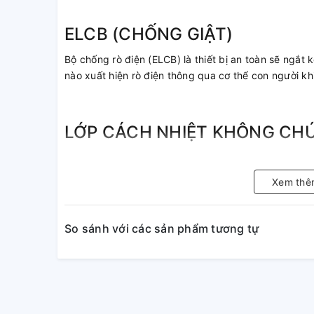
ELCB (CHỐNG GIẬT)
Bộ chống rò điện (ELCB) là thiết bị an toàn sẽ ngắt k
nào xuất hiện rò điện thông qua cơ thể con người kh
LỚP CÁCH NHIỆT KHÔNG CH
Được cấu tạo bằng lớp bọt tổng hợp Polyurethane 
bảo giảm được sự thất thoát nhiệt và tổn thất năng 
Xem thê
THANH ANODE MG LỚN
So sánh với các sản phẩm tương tự
Mg anode có tác dụng làm mềm nước, bảo vệ ruột bì
chuyên gia của Ferroli đã nghiên cứu và phát triển 
chống ăn mòn và kéo dài tuổi thọ cho bình chứa