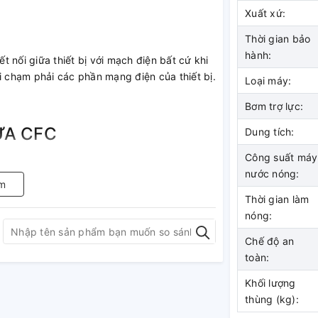
Xuất xứ:
Thời gian bảo
hành:
ết nối giữa thiết bị với mạch điện bất cứ khi
i chạm phải các phần mạng điện của thiết bị.
Loại máy:
Bơm trợ lực:
ỨA CFC
Dung tích:
Công suất máy
đậm đặc không có CFC, lớp cách nhiệt đảm
nước nóng:
lượng
m
Thời gian làm
nóng:
Chế độ an
toàn:
nh và cho chất lượng nước tốt hơn. Các
thanh anode Mg với kích thước lớn hơn giúp
Khối lượng
thùng (kg):