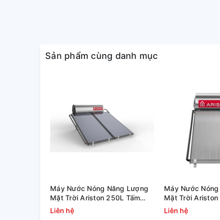
VAN XẢ CẶN TIỆN ÍCH
Việc vệ sinh bình sẽ trở nên dễ dàng hơn, người sử 
mà không cần phải gọi dịch vụ sửa chữa.
Sản phẩm cùng danh mục
Máy Nước Nóng Năng Lượng
Máy Nước Nóng
Mặt Trời Ariston 250L Tấm
Mặt Trời Aristo
Phẳng Kairos Thermo DR-2
Phẳng Kairos T
Liên hệ
Liên hệ