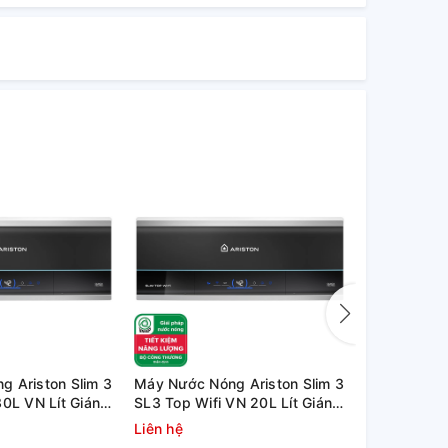
 Ariston Slim 3
Máy Nước Nóng Ariston Slim 3
Bình nóng l
30L VN Lít Gián
SL3 Top Wifi VN 20L Lít Gián
TOP Wifi
Tiếp
Liên hệ
4.600.000