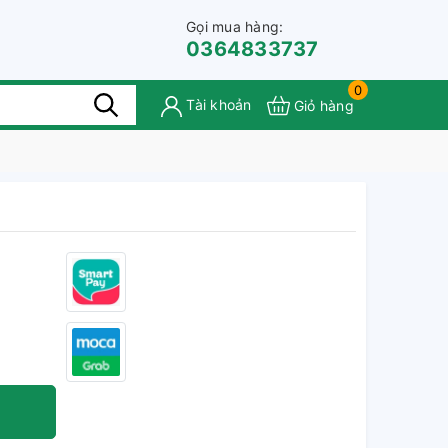
Gọi mua hàng:
0364833737
0
Tài khoản
Giỏ hàng