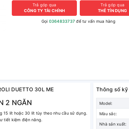
Trả góp qua
Trả góp qua
CÔNG TY TÀI CHÍNH
THẺ TÍN DỤNG
Gọi
0364833737
để tư vấn mua hàng
RROLI DUETTO 30L ME
Thông số kỹ
N 2 NGĂN
Model:
g 15 lít hoặc 30 lít tùy theo nhu cầu sử dụng.
Màu sắc:
ư tiết kiệm điện năng.
Nhà sản xuất: