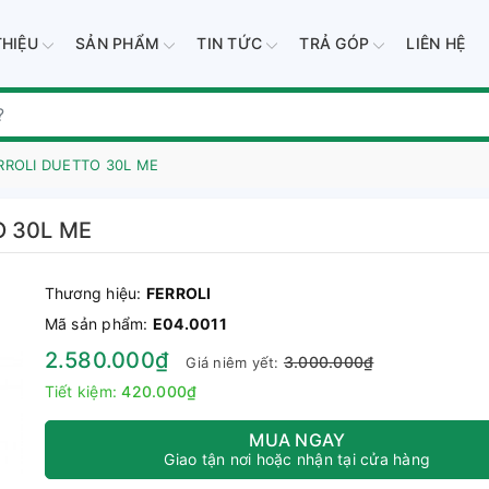
THIỆU
SẢN PHẨM
TIN TỨC
TRẢ GÓP
LIÊN HỆ
RROLI DUETTO 30L ME
O 30L ME
Thương hiệu:
FERROLI
Mã sản phẩm:
E04.0011
2.580.000₫
3.000.000₫
Giá niêm yết:
Tiết kiệm:
420.000₫
MUA NGAY
Giao tận nơi hoặc nhận tại cửa hàng