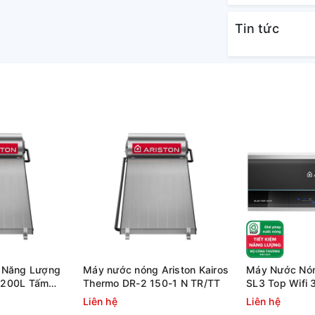
Tin tức
dụng có thể tự tháo van, xả cặn, sục rửa bình
 Năng Lượng
Máy nước nóng Ariston Kairos
Máy Nước Nóng
n 200L Tấm
Thermo DR-2 150-1 N TR/TT
SL3 Top Wifi 
hermo DR-2
Tiếp
Liên hệ
Liên hệ