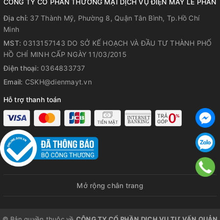
CÔNG TY CỔ PHẦN THƯƠNG MẠI DỊCH VỤ ĐIỆN MÁY LÊ PHAN
Địa chỉ:
37 Thành Mỹ, Phường 8, Quận Tân Bình, Tp.Hồ Chí
Minh
MST:
0313157143 DO SỞ KẾ HOẠCH VÀ ĐẦU TƯ THÀNH PHỐ
HỒ CHÍ MINH CẤP NGÀY 11/03/2015
Điện thoại:
0364833737
Email:
CSKH@dienmayt.vn
Hỗ trợ thanh toán
CHI TIẾT TÍNH NĂNG
Mở rộng chân trang
Dòng sản phẩm đặc biệt được kết
© Bản quyền thuộc về
CÔNG TY CỔ PHẦN DỊCH VỤ TƯ VẤN QUẢN