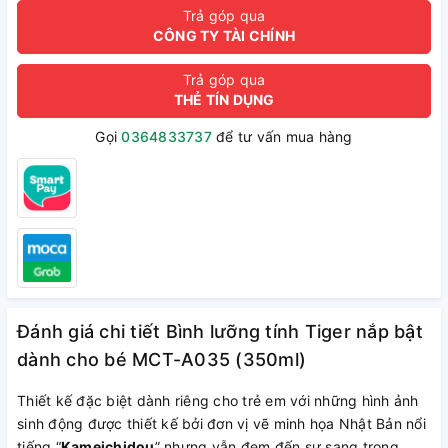
Trả góp qua
CÔNG TY TÀI CHÍNH
Trả góp qua
THẺ TÍN DỤNG
Gọi
0364833737
để tư vấn mua hàng
Đánh giá chi tiết Bình lưỡng tính Tiger nắp bật
dành cho bé MCT-A035 (350ml)
Thiết kế đặc biệt dành riêng cho trẻ em với những hình ảnh
sinh động được thiết kế bởi đơn vị vẽ minh họa Nhật Bản nổi
tiếng “
Kameichidou
” nhưng vẫn đem đến sự sang trọng,