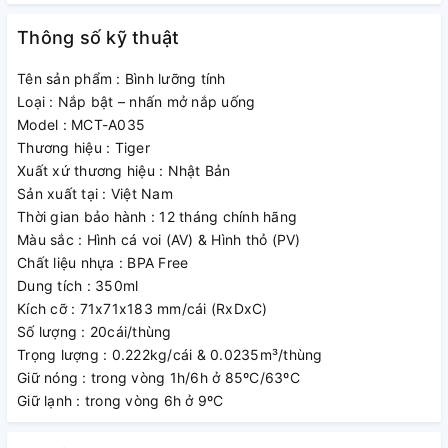
tiếp cũng như thuận tiện vệ sinh.
Công nghệ “
Auto Lock
” khóa nắp tự động an toàn cùng với
Thông số kỹ thuật
thao tác khóa / mở nắp chỉ bằng một tay với 1 nút nhấn ngăn
Tên sản phẩm : Bình lưỡng tính
ngừa rò rỉ nước khi bạn quên đóng nắp hay bình bị ngã hoặc
Loại : Nắp bật – nhấn mở nắp uống
nghiêng.
Model : MCT-A035
Thiết kế đế bình bằng nhựa chống trầy xước và chống trượt.
Thương hiệu : Tiger
Rửa được dưới vòi nước.
Xuất xứ thương hiệu : Nhật Bản
Sản xuất tại : Việt Nam
Thời gian bảo hành : 12 tháng chính hãng
Màu sắc : Hình cá voi (AV) & Hình thỏ (PV)
Chất liệu nhựa : BPA Free
Dung tích : 350ml
Kích cỡ : 71x71x183 mm/cái (RxDxC)
Số lượng : 20cái/thùng
Trọng lượng : 0.222kg/cái & 0.0235m³/thùng
Giữ nóng : trong vòng 1h/6h ở 85ºC/63ºC
Giữ lạnh : trong vòng 6h ở 9ºC