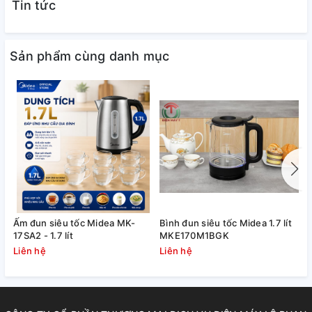
Tin tức
Sản phẩm cùng danh mục
Ấm đun siêu tốc Midea MK-
Bình đun siêu tốc Midea 1.7 lít
B
17SA2 - 1.7 lít
MKE170M1BGK
M
Liên hệ
Liên hệ
L