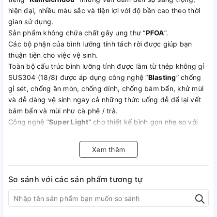
hiện đại, nhiều màu sắc và tiện lợi với độ bền cao theo thời
gian sử dụng.
Sản phẩm không chứa chất gây ung thư “
PFOA
”.
Các bộ phận của bình lưỡng tính tách rời được giúp bạn
thuận tiện cho việc vệ sinh.
Toàn bộ cấu trúc bình lưỡng tính được làm từ thép không gỉ
SUS304 (18/8) được áp dụng công nghệ “
Blasting
” chống
gỉ sét, chống ăn mòn, chống dính, chống bám bẩn, khử mùi
và dễ dàng vệ sinh ngay cả những thức uống dễ để lại vết
bám bẩn và mùi như cà phê / trà.
Công nghệ “
Super Light
” cho thiết kế bình gọn nhẹ so với
những model cũ dễ dàng cầm nắm hay di chuyển bình cũng
như bỏ trong balo, cặp xách mang khi đi học hay đi dã ngoại
Xem thêm
/ du lịch vì thiết kế siêu nhẹ tiện lợi này.
Thiết kế thân kép inox cách nhiệt chân không “
Double Wall
”
giúp giữ nước nóng và lạnh cả ngày đáp ứng được nhu cầu
So sánh với các sản phẩm tương tự
thưởng thức nước uống yêu thích mọi lúc mọi nơi.
Miệng bình bằng thép không gỉ được gia công dạng gọng
nhẵn mịn và rộng 4.5 cm dễ dàng bỏ đá viên hay uống trực