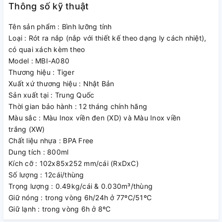
Thông số kỹ thuật
trong nhiều giờ đồng hồ để bạn thưởng thức nước uống yêu
thích mát lạnh hoặc nóng hổi ở mọi lúc mọi nơi. Ngoài ra,
Tên sản phẩm : Bình lưỡng tính
khóa nắp còn được trang bị lớp cao su bọc kín mang đến
Loại : Rót ra nắp (nắp với thiết kế theo dạng ly cách nhiệt),
khả năng giữ nhiệt tốt hơn. Hơn thế nữa, với công nghệ
có quai xách kèm theo
“
Super Light
“, bình lưỡng tính Tiger với kiểu dáng gọn nhẹ,
Model : MBI-A080
tiện lợi, dễ dàng di chuyển bình trong những hoạt động
Thương hiệu : Tiger
thường nhật hay trong những chuyến dã ngoại.
Xuất xứ thương hiệu : Nhật Bản
Sản xuất tại : Trung Quốc
Thời gian bảo hành : 12 tháng chính hãng
Màu sắc : Màu Inox viền đen (XD) và Màu Inox viền
trắng (XW)
Chất liệu nhựa : BPA Free
Dung tích : 800ml
Kích cỡ : 102x85x252 mm/cái (RxDxC)
Số lượng : 12cái/thùng
Trọng lượng : 0.49kg/cái & 0.030m³/thùng
Giữ nóng : trong vòng 6h/24h ở 77ºC/51ºC
Giữ lạnh : trong vòng 6h ở 8ºC