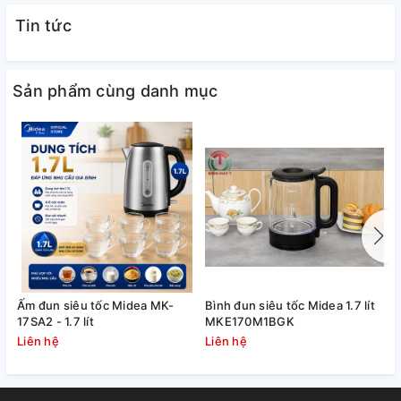
Tin tức
Sản phẩm cùng danh mục
Miệng bình rộng dễ dàng vệ sinh
Ấm đun siêu tốc Midea MK-
Bình đun siêu tốc Midea 1.7 lít
B
17SA2 - 1.7 lít
MKE170M1BGK
M
Miệng bình lưỡng tính Tiger MBI-A080 được làm bằng thép
Liên hệ
Liên hệ
L
không gỉ và rộng đến 4.5cm dễ dàng rót ra nắp (với thiết kế
theo dạng ly cách nhiệt) cũng như thuận tiện vệ sinh. Người
dùng có thể thoải mái bỏ những viên đá lớn, giúp đá lâu tan