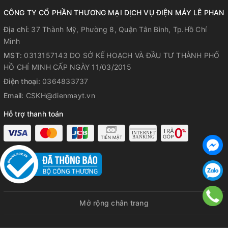
hơn. Lưu ý, vệ sinh bên ngoài bình của model này bằng khăn
CÔNG TY CỔ PHẦN THƯƠNG MẠI DỊCH VỤ ĐIỆN MÁY LÊ PHAN
nhà bếp đã vắt khô nước.
Địa chỉ:
37 Thành Mỹ, Phường 8, Quận Tân Bình, Tp.Hồ Chí
Minh
MST:
0313157143 DO SỞ KẾ HOẠCH VÀ ĐẦU TƯ THÀNH PHỐ
HỒ CHÍ MINH CẤP NGÀY 11/03/2015
Điện thoại:
0364833737
Email:
CSKH@dienmayt.vn
Hỗ trợ thanh toán
Mở rộng chân trang