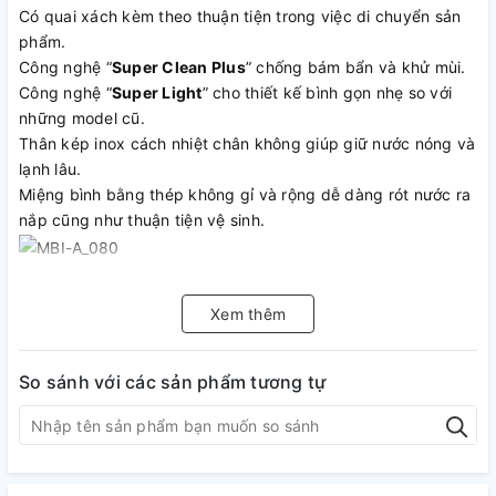
Có quai xách kèm theo thuận tiện trong việc di chuyển sản
phẩm.
Công nghệ “
Super Clean Plus
” chống bám bẩn và khử mùi.
Công nghệ “
Super Light
” cho thiết kế bình gọn nhẹ so với
những model cũ.
Thân kép inox cách nhiệt chân không giúp giữ nước nóng và
lạnh lâu.
Miệng bình bằng thép không gỉ và rộng dễ dàng rót nước ra
nắp cũng như thuận tiện vệ sinh.
Xem thêm
CHI TIẾT TÍNH NĂNG
Khả năng giữ nhiệt tốt và gọn nhẹ
So sánh với các sản phẩm tương tự
Ứng dụng công nghệ “
thân kép inox cách nhiệt chân
không
“, Bình lưỡng tính Tiger MBI-A080 giữ nóng hoặc lạnh