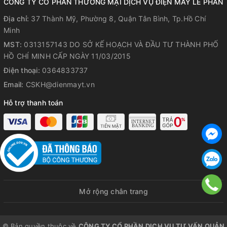
sự tiện nghi cho khách hàng khi sử dụng
CÔNG TY CỔ PHẦN THƯƠNG MẠI DỊCH VỤ ĐIỆN MÁY LÊ PHAN
Địa chỉ:
37 Thành Mỹ, Phường 8, Quận Tân Bình, Tp.Hồ Chí
Chức năng hẹn giờ
Minh
Chức năng hẹn giờ thông minh giúp người dùng kiểm soát
MST:
0313157143 DO SỞ KẾ HOẠCH VÀ ĐẦU TƯ THÀNH PHỐ
chính xác khoảng thời gian nấu nướng, tránh lãng phí điện
HỒ CHÍ MINH CẤP NGÀY 11/03/2015
năng khi quên tắt bếp
Điện thoại:
0364833737
Chế độ an toàn tự động ngắt
Email:
CSKH@dienmayt.vn
Hỗ trợ thanh toán
Mở rộng chân trang
© Bản quyền thuộc về
CÔNG TY CỔ PHẦN DỊCH VỤ TƯ VẤN QUẢN