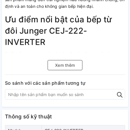
định và an toàn cho không gian bếp hiện đại.
Ưu điểm nổi bật của bếp từ
đôi Junger CEJ-222-
INVERTER
Thiết kế sang trọng với mặt kính Smoky Quartz sắc thạch
anh khói độc bản, tạo điểm nhấn thẩm mỹ cho không gian
Xem thêm
bếp.
Công suất tổng mạnh mẽ 4.500W giúp nấu ăn nhanh chóng
và tiết kiệm thời gian.
So sánh với các sản phẩm tương tự
Hai vùng nấu độc lập đường kính 19cm phù hợp với nhiều
loại nồi chảo khác nhau.
Tích hợp Booster cho từng vùng nấu giúp tăng công suất
nhanh khi cần.
Công nghệ Inverter giúp gia nhiệt ổn định và tiết kiệm điện
Thông số kỹ thuật
năng.
Mặt kính Junger Glas có độ cứng cao, chống trầy xước và