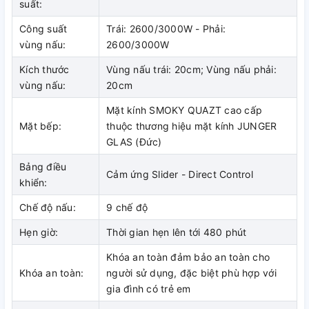
suất:
Thiết kế mặt kính Smoky Quartz tạo
Công suất
Trái: 2600/3000W - Phải:
vùng nấu:
2600/3000W
điểm nhấn thẩm mỹ
Kích thước
Vùng nấu trái: 20cm; Vùng nấu phải:
Mặt kính Smoky Quartz trên bếp từ Junger CEJ-222-
vùng nấu:
20cm
INVERTER được lấy cảm hứng từ sắc thạch anh khói xám
hình thành sâu trong lòng đất qua hàng triệu năm từ magma
Mặt kính SMOKY QUAZT cao cấp
và hoạt động núi lửa. Bề mặt kính mang gam màu độc bản
Mặt bếp:
thuộc thương hiệu mặt kính JUNGER
kết hợp hiệu ứng vân chảy tự nhiên giống như dòng magma,
GLAS (Đức)
tạo chiều sâu thẩm mỹ khác biệt so với các mặt kính đen
Bảng điều
truyền thống.
Cảm ứng Slider - Direct Control
khiển:
Chế độ nấu:
9 chế độ
Không chỉ đẹp mắt, mặt kính còn được xử lý đặc biệt để hạn
Hẹn giờ:
Thời gian hẹn lên tới 480 phút
chế tối đa vết dầu mỡ và cặn canxi, giúp bề mặt luôn sạch
sẽ và dễ lau chùi. Bên cạnh đó, kính có độ cứng cao và khả
Khóa an toàn đảm bảo an toàn cho
năng chống trầy xước tốt, cho phép người dùng đặt hoặc rê
Khóa an toàn:
người sử dụng, đặc biệt phù hợp với
nồi chảo nặng mà không lo ảnh hưởng đến bề mặt bếp.
gia đình có trẻ em