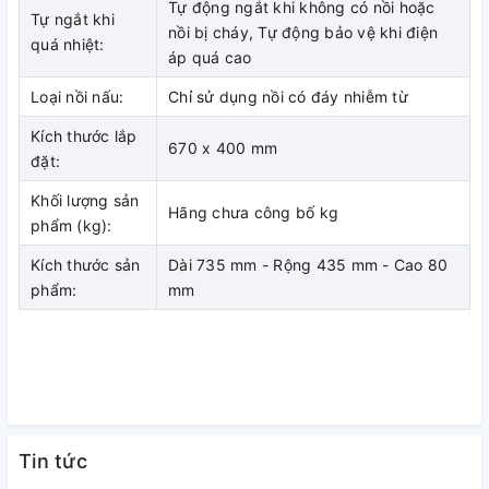
Tự động ngắt khi không có nồi hoặc
Tự ngắt khi
nồi bị cháy, Tự động bảo vệ khi điện
quá nhiệt:
Công suất 4.500W mạnh mẽ với
áp quá cao
Booster siêu tốc
Loại nồi nấu:
Chỉ sử dụng nồi có đáy nhiễm từ
Bếp từ đôi Junger CEJ-222-INVERTER sở hữu tổng công
Kích thước lắp
670 x 400 mm
suất lên tới 4.500W giúp nấu ăn nhanh và hiệu quả. Mỗi
đặt:
vùng nấu có công suất tiêu chuẩn 2.000W và có thể tăng
Khối lượng sản
lên 2.200W ở vùng trái và 2.300W ở vùng phải khi kích hoạt
Hãng chưa công bố kg
phẩm (kg):
Booster.
Kích thước sản
Dài 735 mm - Rộng 435 mm - Cao 80
phẩm:
mm
Nhờ hai Booster hoạt động độc lập, bếp có thể tăng tốc độ
nấu trên cả hai vùng cùng lúc, giúp đun sôi nước nhanh, xào
hoặc áp chảo hiệu quả mà không cần chờ đợi.
Chế độ nấu liu riu giữ trọn hương vị
món ăn
Tin tức