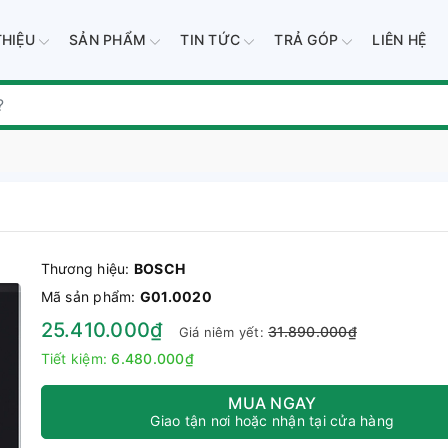
THIỆU
SẢN PHẨM
TIN TỨC
TRẢ GÓP
LIÊN HỆ
Thương hiệu:
BOSCH
Mã sản phẩm:
G01.0020
25.410.000₫
31.890.000₫
Giá niêm yết:
Tiết kiệm:
6.480.000₫
MUA NGAY
Giao tận nơi hoặc nhận tại cửa hàng