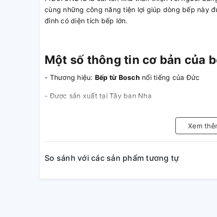
cùng những công năng tiện lợi giúp dòng bếp này đư
đình có diện tích bếp lớn.
Một số thông tin cơ bản của
- Thương hiệu:
Bếp từ Bosch
nổi tiếng của Đức
- Được sản xuất tại Tây ban Nha
- Kiểu dáng: Bếp vuông
Xem thê
- Số vùng nấu: 3 bếp
- 17 mức nấu nướng
So sánh với các sản phẩm tương tự
- Công suất tối đa 6,8 KW ứng với nguồn điện 220V.
- Kích thước mặt bếp (cm): 5.6 x 60.6 x 52.7 (H x W
- Kích thước khoét đá (cm): 5.0 x 56.0 x 49.5 (H x 