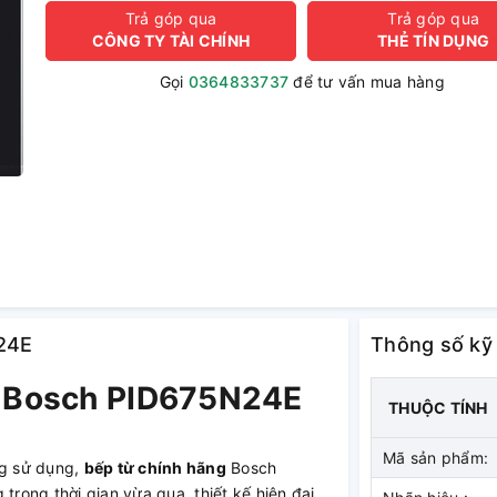
Trả góp qua
Trả góp qua
CÔNG TY TÀI CHÍNH
THẺ TÍN DỤNG
Gọi
0364833737
để tư vấn mua hàng
N24E
Thông số kỹ
từ Bosch PID675N24E
THUỘC TÍNH
Mã sản phẩm:
ng sử dụng,
bếp từ chính hãng
Bosch
trong thời gian vừa qua, thiết kế hiện đại