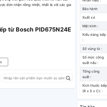
Nhãn hiệu :
ợc đón nhận nồng nhiệt, nhất là với các gia
Bảo hành
Xuất xứ
Mặt kính :
 bếp từ Bosch PID675N24E
Kiểu dáng bếp
:
Số vùng từ :
Số mức công
m
suất nấu :
Tổng công
suất :
Kích thước bế
(R x S x C): :
 x D)
W x D)
Tin tức