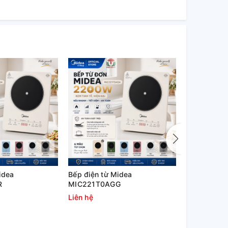
idea
Bếp điện từ Midea
Bếp điện từ
R
MIC221T0AGG
MIC221T0
Liên hệ
Liên hệ