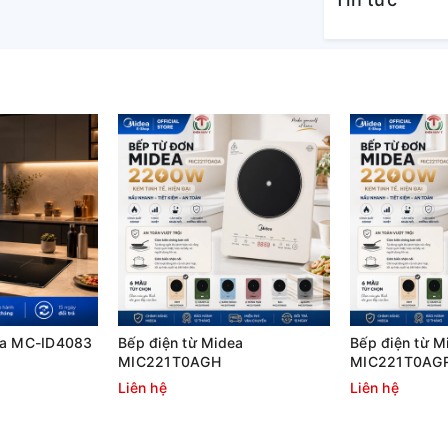
ãng và bảo trì sản phẩm trọn đời tại
c tính chịu nhiệt và lực va đập tốt, chống
n thân thiện với môi trường khi không chứa
 khi tự động nhận diện nồi nấu thích hợp để
nh, hạn chế sứt mẻ, nứt vỡ do va đập. Ngoài
h để giảm chấn và chống thấm nước xuống
ea MC-ID4083
Bếp điện từ Midea
Bếp điện từ M
MIC221T0AGH
MIC221T0AG
Liên hệ
Liên hệ
 nướng hiệu quả