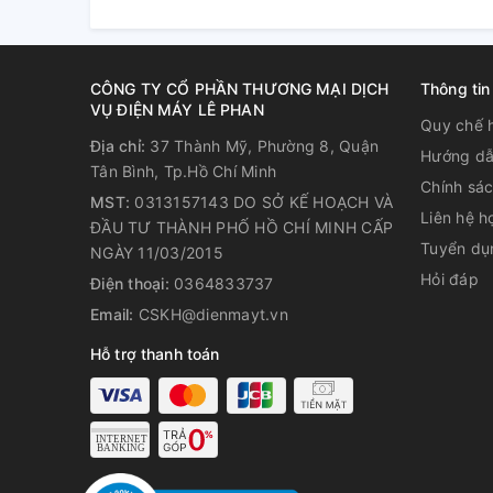
- Chức năng
chống tràn
- Hẹn giờ tắt bếp thông minh
CÔNG TY CỔ PHẦN THƯƠNG MẠI DỊCH
Thông tin
- 2 mức đèn cảnh báo, tự động tắt
VỤ ĐIỆN MÁY LÊ PHAN
Quy chế 
-
Khóa trẻ em an toàn
Địa chỉ:
37 Thành Mỹ, Phường 8, Quận
Hướng dẫ
Tân Bình, Tp.Hồ Chí Minh
- Quản lý năng lượng hiệu quả
Chính sá
MST:
0313157143 DO SỞ KẾ HOẠCH VÀ
Liên hệ h
- Nút tạm dừng khi lau giúp việc vệ sinh bếp thực hi
ĐẦU TƯ THÀNH PHỐ HỒ CHÍ MINH CẤP
Tuyển dụ
NGÀY 11/03/2015
Hỏi đáp
Điện thoại:
0364833737
Email:
CSKH@dienmayt.vn
Hỗ trợ thanh toán