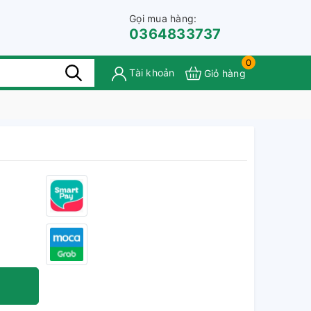
Gọi mua hàng:
0364833737
0
Tài khoản
Giỏ hàng