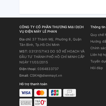
CÔNG TY CỔ PHẦN THƯƠNG MẠI DỊCH
Thông tin
VỤ ĐIỆN MÁY LÊ PHAN
Quy chế 
Địa chỉ:
37 Thành Mỹ, Phường 8, Quận
Hướng dẫ
Tân Bình, Tp.Hồ Chí Minh
Chính sá
MST:
0313157143 DO SỞ KẾ HOẠCH VÀ
Liên hệ h
ĐẦU TƯ THÀNH PHỐ HỒ CHÍ MINH CẤP
Tuyển dụ
NGÀY 11/03/2015
Hỏi đáp
Điện thoại:
0364833737
Email:
CSKH@dienmayt.vn
Hỗ trợ thanh toán