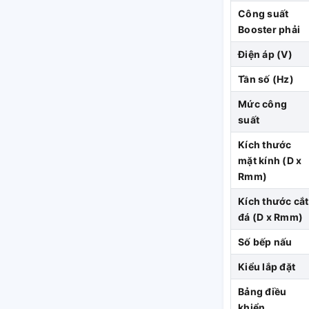
 độ bền và tính ổn định, cải thiện thời gian
Công suất
Booster phải
Điện áp (V)
Tần số (Hz)
Mức công
suất
Kích thước
mặt kính (D x
Rmm)
Kích thước cắt
đá (D x Rmm)
Số bếp nấu
Kiểu lắp đặt
Bảng điều
khiển