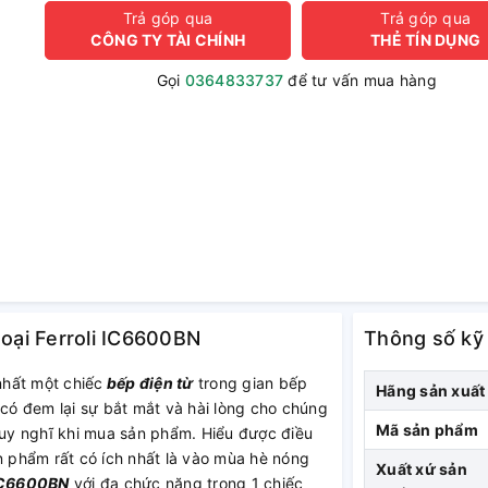
Trả góp qua
Trả góp qua
CÔNG TY TÀI CHÍNH
THẺ TÍN DỤNG
Gọi
0364833737
để tư vấn mua hàng
goại Ferroli IC6600BN
Thông số kỹ
nhất một chiếc
bếp điện từ
trong gian bếp
Hãng sản xuất
 có đem lại sự bắt mắt và hài lòng cho chúng
Mã sản phẩm
 suy nghĩ khi mua sản phẩm. Hiểu được điều
n phẩm rất có ích nhất là vào mùa hè nóng
Xuất xứ sản
 IC6600BN
với đa chức năng trong 1 chiếc