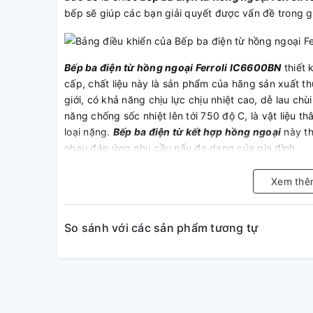
bếp sẽ giúp các bạn giải quyết được vấn đề trong 
Bếp ba điện từ hồng ngoại Ferroli IC6600BN
thiết 
cấp, chất liệu này là sản phẩm của hãng sản xuất th
giới, có khả năng chịu lực chịu nhiệt cao, dễ lau chù
năng chống sốc nhiệt lên tới 750 độ C, là vật liệu t
loại nặng.
Bếp ba điện từ kết hợp hồng ngoại
này th
nhau đáp ứng nhu cầu nấu đa dạng của gia đình.
Xem thê
Bếp ba điện từ hồng ngoại Ferroli
IC6600BN trang b
năng này, công suất sẽ được gia tăng đáng kể cụ t
So sánh với các sản phẩm tương tự
độ nấu nhanh lên đến 2300W, bếp 2 từ công suất 
3 công suất cực đại 2200W chế độ nấu nhanh lên
trang bị bảng điều khiển cảm ứng nhẹ nhàng hiện đạ
sử dụng. Sản phẩm còn có các chế độ khác như chế
giờ; Chế độ khóa điều khiển; Chế độ tự động ngắt.