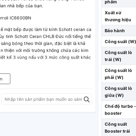
phẩm
gian nhà bếp của bạn.
Xuất xứ
thương hiệu
kế mặt bếp được làm từ kính Schott ceran ca
Bảo hành
ủy tinh Schott Ceran CHLB Đức nổi tiếng thế
Công suất (W
i sáng bóng theo thời gian, đặc biệt là khả
hân thiện với môi trường không chứa các kim
Công suất lò
iết kế 3 vùng nấu với 3 mức công suất khác
trái (W)
Công suất lò
phải (W)
m
ị chức năng gia tăng công suất với chức
Công suất lò
hể từ 1 bếp từ công suất cực đại 1500W chế
giữa (W)
cực đại 2000W chế độ nấu nhanh 2400W, bếp
Chế độ turbo 
 đến 2600W.
Bếp ba điện từ hồng ngoại
này
booster
i mang đến sự tiện nghi cho khách hàng khi
 độ bảo vệ khi quá nhiệt; Chức năng hẹn
Công suất
 Bếp với mâm từ được cấu tạo từ đồng
Booster trái