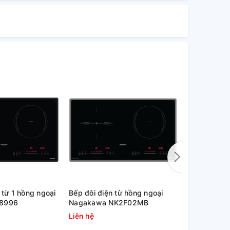
 từ 1 hồng ngoại
Bếp đôi điện từ hồng ngoại
Bếp từ hồn
I8996
Nagakawa NK2F02MB
Nagakawa
Liên hệ
Liên hệ