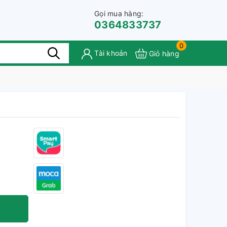
Gọi mua hàng:
0364833737
0
Tài khoản
Giỏ hàng