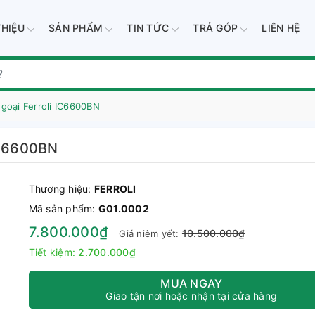
THIỆU
SẢN PHẨM
TIN TỨC
TRẢ GÓP
LIÊN HỆ
goại Ferroli IC6600BN
 IC6600BN
Thương hiệu:
FERROLI
Mã sản phẩm:
G01.0002
7.800.000₫
10.500.000₫
Giá niêm yết:
Tiết kiệm:
2.700.000₫
MUA NGAY
Giao tận nơi hoặc nhận tại cửa hàng