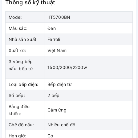
CHẾ ĐỘ KHÓA ĐIỀU KHIỂN
Thông số kỹ thuật
Chức năng khóa các nút điều khiển giúp tránh những tai nạn
Model:
IT5700BN
do vô tình chạm vào bếp hoặc trẻ em vô tình bật bếp.
Màu sắc:
Đen
Nhà sản xuất:
Ferroli
CHỨC NĂNG HẸN GIỜ THÔNG
Xuất xứ:
Việt Nam
MINH
3 vùng bếp
Chức năng hẹn giờ thông minh giúp người dùng kiểm soát
1500/2000/2200w
nấu: bếp từ
chính xác khoảng thời gian nấu nướng, tránh lãng phí điện
năng khi quên tắt bếp
Loại bếp điện:
Bếp điện từ
Số bếp:
2 bếp
CHỨC NĂNG NẤU NHANH
Bảng điều
Cảm ứng
(BOOST)
khiển:
Chế độ nấu:
Nhiều chế độ
Chức năng gia tăng công suất là một trong những chức
năng đặc biệt của bếp từ Ferroli. Với chức năng này, công
Hẹn giờ:
Có