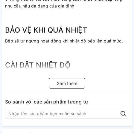
nhu cầu nấu đa dạng của gia đình
BẢO VỆ KHI QUÁ NHIỆT
Bếp sẽ tự ngừng hoạt động khi nhiệt độ bếp lên quá mức.
CÀI ĐẶT NHIỆT ĐỘ
Các cài đặt dưới đây chỉ là hướng dẫn cơ bản. Cài đặt chính
xác phụ thuộc nhiều yếu tố như dụng cụ nấu ăn, lượng thực
Xem thêm
phẩm bạn muốn nấu. Mức công suất Mục đích nấu 1 – 2 •
Hâm nóng thức ăn, chocolate, bơ, sữa và các thực phẩm dễ
So sánh với các sản phẩm tương tự
tan. 3 – 4 • Hầm xương, nấu chè, nấu cháo. • Nấu cơm 5 – 8
• Các món xào, nấu, rán thức ăn 9 • Luộc, đun sôi nước