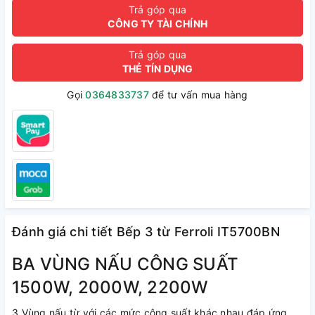
Trả góp qua
CÔNG TY TÀI CHÍNH
Trả góp qua
THẺ TÍN DỤNG
Gọi
0364833737
để tư vấn mua hàng
Đánh giá chi tiết Bếp 3 từ Ferroli IT5700BN
BA VÙNG NẤU CÔNG SUẤT
1500W, 2000W, 2200W
3 Vùng nấu từ với các mức công suất khác nhau đáp ứng