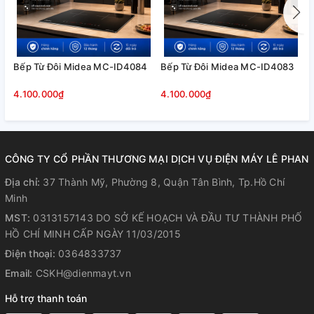
TỰ ĐỘNG TẮT
Để đảm bảo an toàn, bếp sẽ tự động tắt trong khoảng thời
gian như bảng dưới khi bạn quên tắt bếp.
Bếp Từ Đôi Midea MC-ID4084
Bếp Từ Đôi Midea MC-ID4083
B
M
Mức công suất 1 2 3 4 5 6 7 8 9 Thời gian (giờ) 2 2 2 2 2 2 2
4.100.000₫
4.100.000₫
L
2 2
CÔNG TY CỔ PHẦN THƯƠNG MẠI DỊCH VỤ ĐIỆN MÁY LÊ PHAN
Địa chỉ:
37 Thành Mỹ, Phường 8, Quận Tân Bình, Tp.Hồ Chí
Minh
MST:
0313157143 DO SỞ KẾ HOẠCH VÀ ĐẦU TƯ THÀNH PHỐ
HỒ CHÍ MINH CẤP NGÀY 11/03/2015
Điện thoại:
0364833737
Email:
CSKH@dienmayt.vn
Hỗ trợ thanh toán