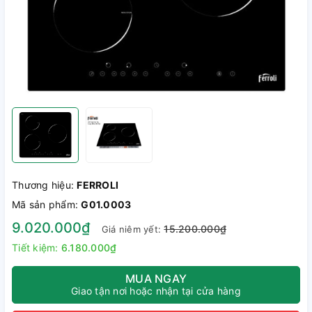
Thương hiệu:
FERROLI
Mã sản phẩm:
G01.0003
9.020.000₫
15.200.000₫
Giá niêm yết:
Tiết kiệm:
6.180.000₫
MUA NGAY
Giao tận nơi hoặc nhận tại cửa hàng