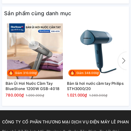
Đặc biệt, trang bị ngăn chứa tinh
dầu thơm MyEssence, giúp bạn làm
Sản phẩm cùng danh mục
thơm mới quần áo với mùi hương
ưa thích thật dễ dàng
Giảm 310.000₫
Giảm 348.000₫
Bàn Ủi Hơi Nước Cầm Tay
Bàn là hơi nước cầm tay Philips
B
BlueStone 1200W GSB-4018
STH3000/20
S
780.000₫
1.021.000₫
1
1.090.000₫
1.369.000₫
CÔNG TY CỔ PHẦN THƯƠNG MẠI DỊCH VỤ ĐIỆN MÁY LÊ PHAN
Chức năng xả cặn giúp làm sạch