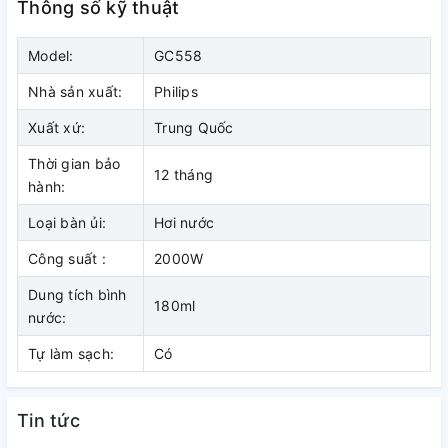
chống dính ủi trên công suất 2000
Thông số kỹ thuật
W giúp ủi nhanh, ủi nhẹ trên mặt vải
Model:
GC558
Công nghệ đầu ủi FlexHead cải tiến, cho phép bạn dễ dàng
Nhà sản xuất:
Philips
ủi đến hết đuôi áo/gấu quần mà không cần phải khom người
hay gập lưng.
Xuất xứ:
Trung Quốc
Thời gian bảo
12 tháng
hành:
Loại bàn ủi:
Hơi nước
Công suất :
2000W
Dung tích bình
180ml
nước:
Tự làm sạch:
Có
Tin tức