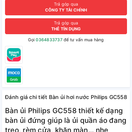
Trả góp qua
CÔNG TY TÀI CHÍNH
Trả góp qua
THẺ TÍN DỤNG
Gọi
0364833737
để tư vấn mua hàng
Đánh giá chi tiết Bàn ủi hơi nước Philips GC558
Bàn ủi Philips GC558 thiết kế dạng
bàn ủi đứng giúp là ủi quần áo đang
treo, rèm cửa, khăn màn… nhẹ