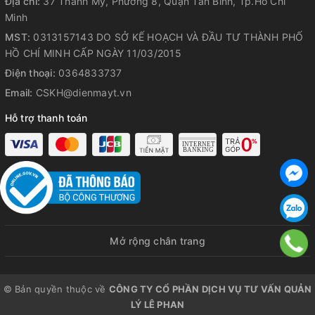
Địa chỉ:
37 Thành Mỹ, Phường 8, Quận Tân Bình, Tp.Hồ Chí
bình chứa và đầu phun, tránh tình
Minh
trạng tắc nghẽn do cặn bẩn hay ố
MST:
0313157143 DO SỞ KẾ HOẠCH VÀ ĐẦU TƯ THÀNH PHỐ
HỒ CHÍ MINH CẤP NGÀY 11/03/2015
vàng mặt vải do hơi nước không
Điện thoại:
0364833737
tinh khiết
Email:
CSKH@dienmayt.vn
Lưu ý: khi xả cặn cần để bàn ủi nguôị sau đỏ mở van xả cặn
Hỗ trợ thanh toán
tránh phỏng tay.
Mở rộng chân trang
© Bản quyền thuộc về
CÔNG TY CỔ PHẦN DỊCH VỤ TƯ VẤN QUẢN
LÝ LÊ PHAN