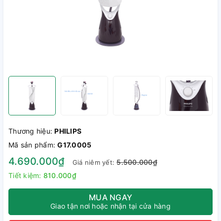
Thương hiệu:
PHILIPS
Mã sản phẩm:
G17.0005
4.690.000₫
5.500.000₫
Giá niêm yết:
Tiết kiệm:
810.000₫
MUA NGAY
Giao tận nơi hoặc nhận tại cửa hàng