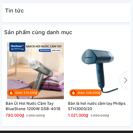
năng
Tin tức
Hệ thống khởi động làm nóng bàn ủi nhanh chỉ trong vòng
30 giây, giúp tiết kiệm thời gian.
Sản phẩm cùng danh mục
Giảm 310.000₫
Giảm 348.000₫
Bàn Ủi Hơi Nước Cầm Tay
Bàn là hơi nước cầm tay Philips
B
BlueStone 1200W GSB-4018
STH3000/20
S
Bề mặt bàn ủi làm bằng inox cao
780.000₫
1.021.000₫
1
1.090.000₫
1.369.000₫
cấp không lo làm hư hại quần áo khi