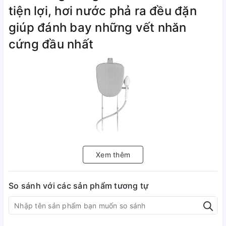
tiện lợi, hơi nước phả ra đều đặn
giúp đánh bay những vết nhăn
cứng đầu nhất
Xem thêm
So sánh với các sản phẩm tương tự
Công suất 1580 W giúp làm thẳng
những nếp nhăn trên quần áo
nhanh chóng và giảm hao phí điện