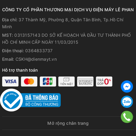
ủi
CÔNG TY CỔ PHẦN THƯƠNG MẠI DỊCH VỤ ĐIỆN MÁY LÊ PHAN
Bề mặt ủi dễ dàng trượt trên bề mặt vải, chức năng phun hơi
lập thể giúp bàn ủi tiếp xúc được mọi góc khó ủi của quần
Địa chỉ:
37 Thành Mỹ, Phường 8, Quận Tân Bình, Tp.Hồ Chí
áo.
Minh
MST:
0313157143 DO SỞ KẾ HOẠCH VÀ ĐẦU TƯ THÀNH PHỐ
HỒ CHÍ MINH CẤP NGÀY 11/03/2015
Điện thoại:
0364833737
Email:
CSKH@dienmayt.vn
Hỗ trợ thanh toán
Bàn ủi hơi nước đứng có dung tích
bình nước lớn 1400 ml
Mở rộng chân trang
Có thể ủi được lượng quần áo lớn mà không cần châm nước