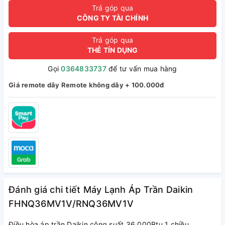
Trả góp qua
CÔNG TY TÀI CHÍNH
Trả góp qua
THẺ TÍN DỤNG
Gọi
0364833737
để tư vấn mua hàng
Giá remote dây Remote không dây + 100.000đ
Đánh giá chi tiết Máy Lạnh Áp Trần Daikin
FHNQ36MV1V/RNQ36MV1V
Điều hòa áp trần Daikin công suất 36.000Btu 1 chiều,