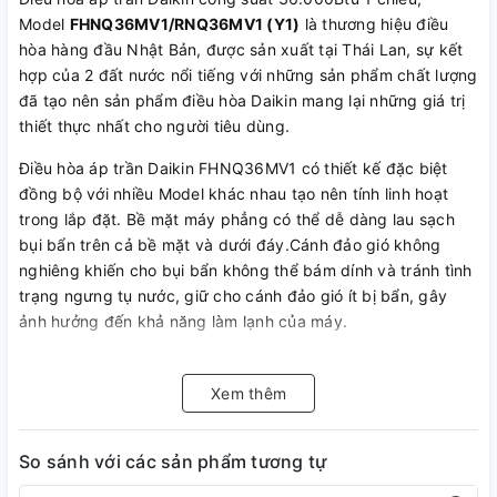
Model
FHNQ36MV1/RNQ36MV1 (Y1)
là thương hiệu điều
hòa hàng đầu Nhật Bản, được sản xuất tại Thái Lan, sự kết
hợp của 2 đất nước nổi tiếng với những sản phẩm chất lượng
đã tạo nên sản phẩm điều hòa Daikin mang lại những giá trị
thiết thực nhất cho người tiêu dùng.
Điều hòa áp trần Daikin FHNQ36MV1 có thiết kế đặc biệt
đồng bộ với nhiều Model khác nhau tạo nên tính linh hoạt
trong lắp đặt. Bề mặt máy phẳng có thể dễ dàng lau sạch
bụi bẩn trên cả bề mặt và dưới đáy.Cánh đảo gió không
nghiêng khiến cho bụi bẩn không thể bám dính và tránh tình
trạng ngưng tụ nước, giữ cho cánh đảo gió ít bị bẩn, gây
ảnh hưởng đến khả năng làm lạnh của máy.
Lưới lọc bụi chịu dầu cải tiến, chất liệu đặc biệt giúp tăng
tuổi thọ của lưới lọc và tăng thời gian làm việc khi ở môi
Xem thêm
trường khắc nghiệt như nhà hàng và những môi trường
tương tự. Dàn trao đổi nhiệt được xử lý chống ăn mòn,
So sánh với các sản phẩm tương tự
chống lại những tác nhân gây hại, làm giảm tuổi thọ của dàn.
Đặc biệt phát huy tác dụng ở những môi trường nhiều mưa