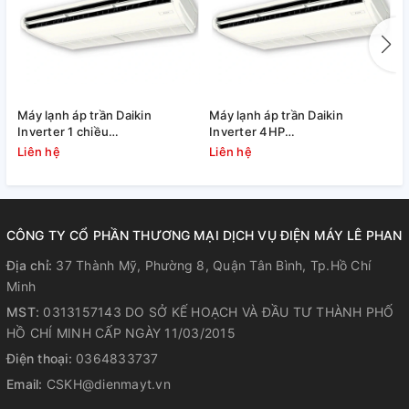
Máy lạnh áp trần Daikin
Máy lạnh áp trần Daikin
Đ
Inverter 1 chiều
Inverter 4HP
I
FHFC125EV1/RZFC125EY1
FHFC100EV1/RZFC100EY1
F
Liên hệ
Liên hệ
L
CÔNG TY CỔ PHẦN THƯƠNG MẠI DỊCH VỤ ĐIỆN MÁY LÊ PHAN
Địa chỉ:
37 Thành Mỹ, Phường 8, Quận Tân Bình, Tp.Hồ Chí
Minh
MST:
0313157143 DO SỞ KẾ HOẠCH VÀ ĐẦU TƯ THÀNH PHỐ
HỒ CHÍ MINH CẤP NGÀY 11/03/2015
Điện thoại:
0364833737
Email:
CSKH@dienmayt.vn